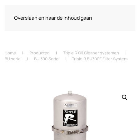
Overslaan en naar de inhoud gaan
Home
Producten
Triple R Oil Cleaner systemen
BU serie
BU 300 Serie
Triple R BU300E Filter System