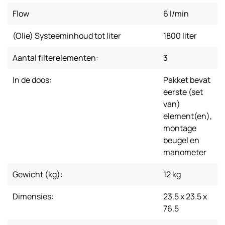
Flow
6 l/min
(Olie) Systeeminhoud tot liter
1800 liter
Aantal filterelementen:
3
In de doos:
Pakket bevat
eerste (set
van)
element(en),
montage
beugel en
manometer
Gewicht (kg):
12 kg
Dimensies:
23.5 x 23.5 x
76.5