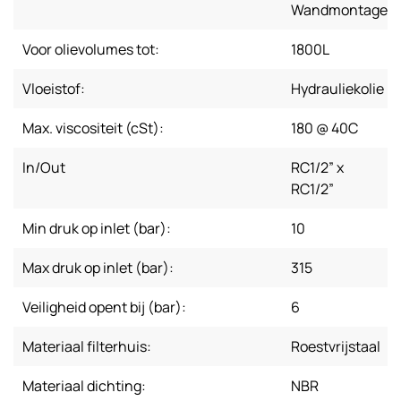
Wandmontage
Voor olievolumes tot:
1800L
Vloeistof:
Hydrauliekolie
Max. viscositeit (cSt):
180 @ 40C
In/Out
RC1/2” x
RC1/2”
Min druk op inlet (bar):
10
Max druk op inlet (bar):
315
Veiligheid opent bij (bar):
6
Materiaal filterhuis:
Roestvrijstaal
Materiaal dichting:
NBR