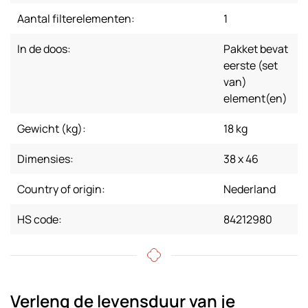
Aantal filterelementen:
1
In de doos:
Pakket bevat
eerste (set
van)
element(en)
Gewicht (kg):
18 kg
Dimensies:
38 x 46
Country of origin:
Nederland
HS code:
84212980
Verleng de levensduur van je