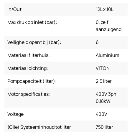
In/Out
12L x 10L
Max druk op inlet (bar):
0, zelf
aanzuigend
Veiligheid opent bij (bar):
6
Materiaal filterhuis:
Aluminium
Materiaal dichting:
VITON
Pompcapaciteit (liter):
2.5 liter
Motor specificaties:
400V 3ph
0.18kW
Voltage
400V
(Olie) Systeeminhoud tot liter
750 liter