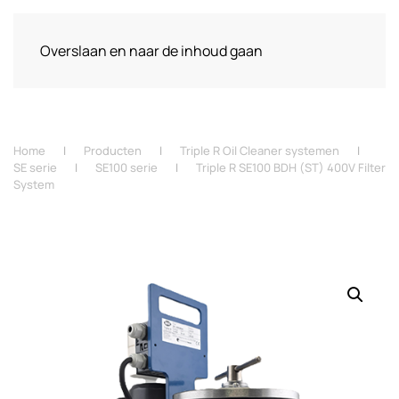
Overslaan en naar de inhoud gaan
Home
Producten
Triple R Oil Cleaner systemen
SE serie
SE100 serie
Triple R SE100 BDH (ST) 400V Filter
System