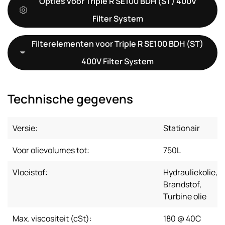
Opties voor Triple R SE100 BDH (ST) 400V
Filter System
Filterelementen voor Triple R SE100 BDH (ST)
400V Filter System
Technische gegevens
Versie:
Stationair
Voor olievolumes tot:
750L
Vloeistof:
Hydrauliekolie,
Brandstof,
Turbine olie
Max. viscositeit (cSt):
180 @ 40C