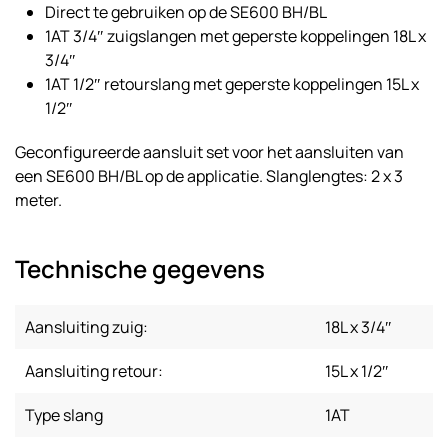
Direct te gebruiken op de SE600 BH/BL
1AT 3/4″ zuigslangen met geperste koppelingen 18L x
3/4″
1AT 1/2″ retourslang met geperste koppelingen 15L x
1/2″
Geconfigureerde aansluit set voor het aansluiten van
een SE600 BH/BL op de applicatie. Slanglengtes: 2 x 3
meter.
Technische gegevens
Aansluiting zuig:
18L x 3/4″
Aansluiting retour:
15L x 1/2″
Type slang
1AT