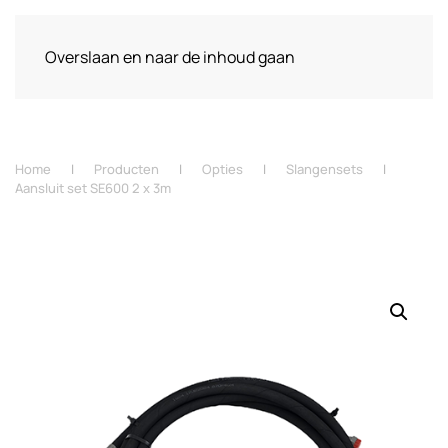
Overslaan en naar de inhoud gaan
Home
Producten
Opties
Slangensets
Aansluit set SE600 2 x 3m