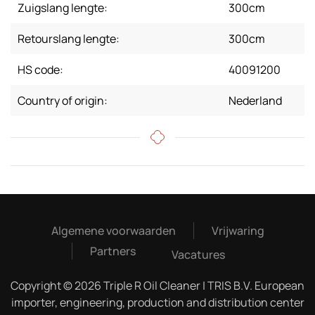
Zuigslang lengte:
300cm
Retourslang lengte:
300cm
HS code:
40091200
Country of origin:
Nederland
Algemene voorwaarden
Vrijwaring
Partners
Vacatures
Copyright © 2026 Triple R Oil Cleaner | TRIS B.V. European
importer, engineering, production and distribution center