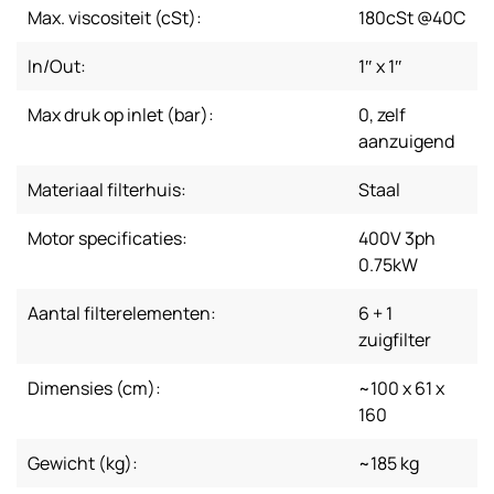
Max. viscositeit (cSt):
180cSt @40C
In/Out:
1″ x 1″
Max druk op inlet (bar):
0, zelf
aanzuigend
Materiaal filterhuis:
Staal
Motor specificaties:
400V 3ph
0.75kW
Aantal filterelementen:
6 + 1
zuigfilter
Dimensies (cm):
~100 x 61 x
160
Gewicht (kg):
~185 kg