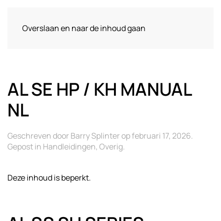
Overslaan en naar de inhoud gaan
AL SE HP / KH MANUAL
NL
Geschreven door
Barry Splinter
op
februari 17, 2026
.
Gepost in
Handleidingen
,
Overig
.
Deze inhoud is beperkt.