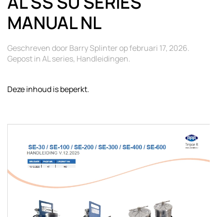
AL SS SU SERIES
MANUAL NL
Geschreven door
Barry Splinter
op
februari 17, 2026
.
Gepost in
AL series
,
Handleidingen
.
Deze inhoud is beperkt.