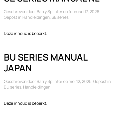
Geschreven door
Barry Splinter
op
februari 17, 2026
.
Gepost in
Handleidingen
,
SE series
.
Deze inhoud is beperkt.
BU SERIES MANUAL
JAPAN
Geschreven door
Barry Splinter
op
mei 12, 2025
. Gepost in
BU series
,
Handleidingen
.
Deze inhoud is beperkt.