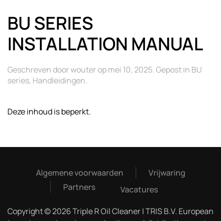
BU SERIES
INSTALLATION MANUAL
Geschreven door
wouter
op
mei 10, 2025
. Gepost in
BU
series
,
Handleidingen
.
Deze inhoud is beperkt.
Algemene voorwaarden
Vrijwaring
Partners
Vacatures
Copyright © 2026 Triple R Oil Cleaner | TRIS B.V. European